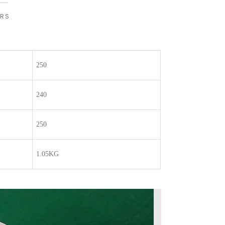
RS
250
240
250
1.05KG