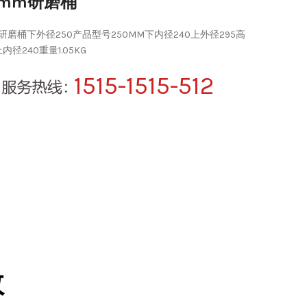
0mm研磨桶
研磨桶下外径250产品型号250MM下内径240上外径295高
内径240重量1.05KG
1515-1515-512
数