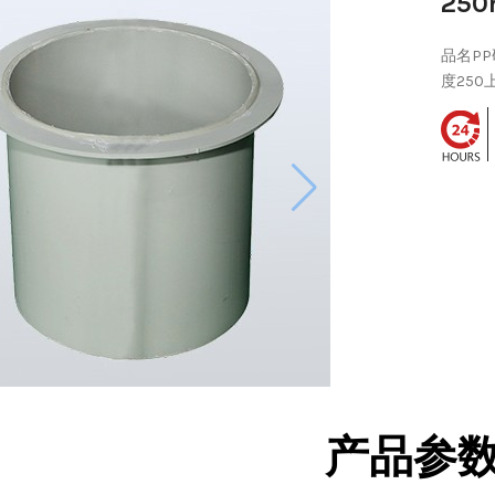
25
品名PP
度250上
产品参